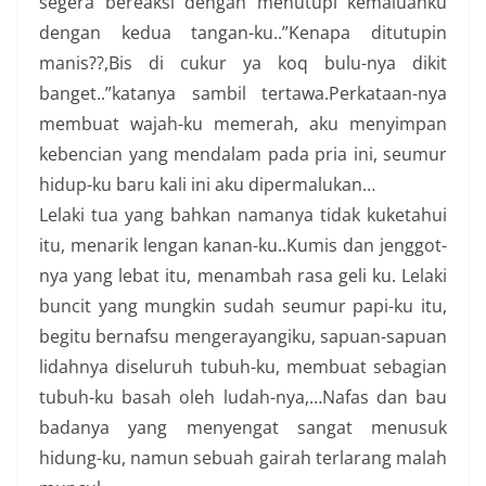
segera bereaksi dengan menutupi kemaluanku
dengan kedua tangan-ku..”Kenapa ditutupin
manis??,Bis di cukur ya koq bulu-nya dikit
banget..”katanya sambil tertawa.Perkataan-nya
membuat wajah-ku memerah, aku menyimpan
kebencian yang mendalam pada pria ini, seumur
hidup-ku baru kali ini aku dipermalukan…
Lelaki tua yang bahkan namanya tidak kuketahui
itu, menarik lengan kanan-ku..Kumis dan jenggot-
nya yang lebat itu, menambah rasa geli ku. Lelaki
buncit yang mungkin sudah seumur papi-ku itu,
begitu bernafsu mengerayangiku, sapuan-sapuan
lidahnya diseluruh tubuh-ku, membuat sebagian
tubuh-ku basah oleh ludah-nya,…Nafas dan bau
badanya yang menyengat sangat menusuk
hidung-ku, namun sebuah gairah terlarang malah