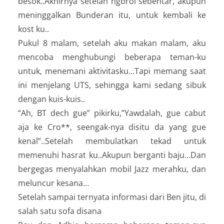
besok..Akhirnya setelah ngbrol sebentar, akupun
meninggalkan Bunderan itu, untuk kembali ke
kost ku..
Pukul 8 malam, setelah aku makan malam, aku
mencoba menghubungi beberapa teman-ku
untuk, menemani aktivitasku…Tapi memang saat
ini menjelang UTS, sehingga kami sedang sibuk
dengan kuis-kuis..
“Ah, BT dech gue” pikirku,”Yawdalah, gue cabut
aja ke Cro**, seengak-nya disitu da yang gue
kenal”..Setelah membulatkan tekad untuk
memenuhi hasrat ku..Akupun berganti baju…Dan
bergegas menyalahkan mobil Jazz merahku, dan
meluncur kesana…
Setelah sampai ternyata informasi dari Ben jitu, di
salah satu sofa disana