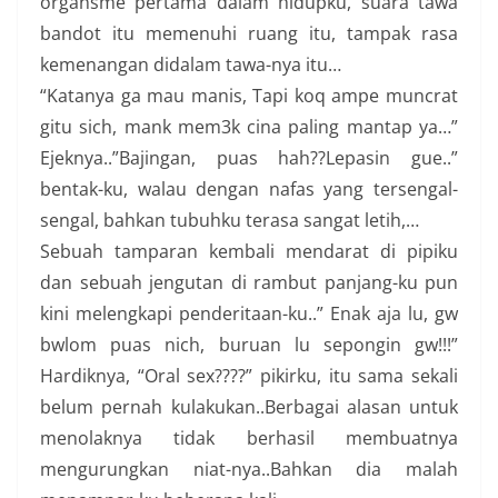
organsme pertama dalam hidupku, suara tawa
bandot itu memenuhi ruang itu, tampak rasa
kemenangan didalam tawa-nya itu…
“Katanya ga mau manis, Tapi koq ampe muncrat
gitu sich, mank mem3k cina paling mantap ya…”
Ejeknya..”Bajingan, puas hah??Lepasin gue..”
bentak-ku, walau dengan nafas yang tersengal-
sengal, bahkan tubuhku terasa sangat letih,…
Sebuah tamparan kembali mendarat di pipiku
dan sebuah jengutan di rambut panjang-ku pun
kini melengkapi penderitaan-ku..” Enak aja lu, gw
bwlom puas nich, buruan lu sepongin gw!!!”
Hardiknya, “Oral sex????” pikirku, itu sama sekali
belum pernah kulakukan..Berbagai alasan untuk
menolaknya tidak berhasil membuatnya
mengurungkan niat-nya..Bahkan dia malah