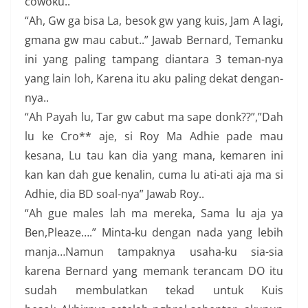
cowoku..
“Ah, Gw ga bisa La, besok gw yang kuis, Jam A lagi,
gmana gw mau cabut..” Jawab Bernard, Temanku
ini yang paling tampang diantara 3 teman-nya
yang lain loh, Karena itu aku paling dekat dengan-
nya..
“Ah Payah lu, Tar gw cabut ma sape donk??”,”Dah
lu ke Cro** aje, si Roy Ma Adhie pade mau
kesana, Lu tau kan dia yang mana, kemaren ini
kan kan dah gue kenalin, cuma lu ati-ati aja ma si
Adhie, dia BD soal-nya” Jawab Roy..
“Ah gue males lah ma mereka, Sama lu aja ya
Ben,Pleaze….” Minta-ku dengan nada yang lebih
manja…Namun tampaknya usaha-ku sia-sia
karena Bernard yang memank terancam DO itu
sudah membulatkan tekad untuk Kuis