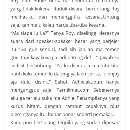
Roy dan Adhie bersama beberapa teman-nya
yang tidak kukenal duduk disana, beruntung Roy
melihat-ku, dan memanggil-ku kesana..Untung
saja, kan malu kalau harus tiba-tiba kesana…
“Ma siapa lu La?” Tanya Roy, diselinggi derasnya
suara dari speaker-speaker besar yang berjejer
itu..”Ga gue sendiri, tadi sih janjian ma temen
gue, tapi kayaknya ga jadi dateng deh,..”..Jawab-ku
sedikit berbohong,..”Ya lu disini aja ma kita-kita,
nanti kalo temen lu dateng ya laen cerita, lu enjoy
aja dulu disini..” Sahut Adhie.akupun hanya
mengangguk saja, Ternikmat.com Sebenernya
aku ga terlalu suka ma Adhie, Penampilanya yang
kurus hitam, dengan rambut cepaknya plus
piercinganya itu, benar-benar seperti pemakai…
Kami pun bersulang tequila yang sudah dipesan