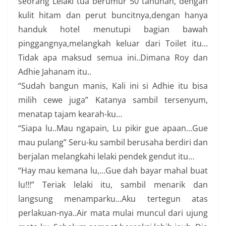
seorang Lelaki tua berumur 50 tahunan, dengan
kulit hitam dan perut buncitnya,dengan hanya
handuk hotel menutupi bagian bawah
pinggangnya,melangkah keluar dari Toilet itu…
Tidak apa maksud semua ini..Dimana Roy dan
Adhie Jahanam itu..
“Sudah bangun manis, Kali ini si Adhie itu bisa
milih cewe juga” Katanya sambil tersenyum,
menatap tajam kearah-ku…
“Siapa lu..Mau ngapain, Lu pikir gue apaan…Gue
mau pulang” Seru-ku sambil berusaha berdiri dan
berjalan melangkahi lelaki pendek gendut itu…
“Hay mau kemana lu,…Gue dah bayar mahal buat
lu!!!” Teriak lelaki itu, sambil menarik dan
langsung menamparku…Aku tertegun atas
perlakuan-nya..Air mata mulai muncul dari ujung