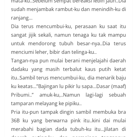
mata-ku..Sebelum sempat bereaksi lebih jauh..Dia
sudah menjambak rambut-ku dan menindih-ku di
ranjang…
Dia terus mencumbui-ku, perasaan ku saat itu
sangat jijik sekali, namun tenaga ku tak mampu
untuk mendorong tubuh besar-nya..Dia terus
menciumi leher, bibir dan telinga-ku..
Tangan-nya pun mulai berani menjelajahi daerah
dadaku yang masih terbalut kaus putih ketat
itu..Sambil terus mencumbui-ku, dia menarik baju
ku keatas…”Bajingan lu pikir lu sapa…Dasar (maaf)
Pribumi..” amuk-ku,..Namun lagi-lagi sebuah
tamparan melayang ke pipiku..
Pria itu-pun tampak dingin sambil membuka bra
36B ku yang berwarna pink itu..kini dai mulai
merabahi bagian dada tubuh-ku itu…Jilatan di