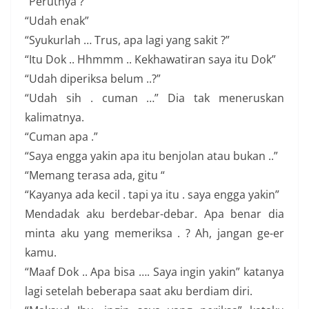
“Perutnya ?”
“Udah enak”
“Syukurlah … Trus, apa lagi yang sakit ?”
“Itu Dok .. Hhmmm .. Kekhawatiran saya itu Dok”
“Udah diperiksa belum ..?”
“Udah sih . cuman …” Dia tak meneruskan
kalimatnya.
“Cuman apa .”
“Saya engga yakin apa itu benjolan atau bukan ..”
“Memang terasa ada, gitu “
“Kayanya ada kecil . tapi ya itu . saya engga yakin”
Mendadak aku berdebar-debar. Apa benar dia
minta aku yang memeriksa . ? Ah, jangan ge-er
kamu.
“Maaf Dok .. Apa bisa …. Saya ingin yakin” katanya
lagi setelah beberapa saat aku berdiam diri.