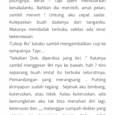
putingnya, keras ! Tapi Syeni membiarkan
kenakalanku. Bahkan dia merintih, amat pelan,
sambil merem ! Untung aku cepat sadar.
Kulepaskan buah dadanya dari tanganku.
Matanya mendadak terbuka, sekilas ada sinar
kekecewaan.
‘Cukup Bu” kataku sambil mengembalikan cup ke
tempatnya. Tapi …
“Sekalian Dok, diperiksa yang kiri .” Katanya
sambil menggeser BH nya ke bawah. hah ? Kini
sepasang buah sintal itu terbuka seluruhnya.
Pemandangan yang merangsang .. Putting
kirinyapun sudah tegang . Sejenak aku bimbang,
kuteruskan, atau tidak. Kalau kuteruskan, ada
kemungkinan aku tak bisa menahan diri lagi,
keterusan dan ,,,, melanggar sumpah dokter yang