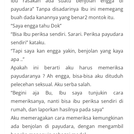
Ibu rasakan ada suatu benjolan engga di
payudara” Tanpa disadarinya Ibu ini memegang
buah dada kanannya yang benar2 montok itu.
“Saya engga tahu Dok”
“Bisa Ibu periksa sendiri. Sarari. Periksa payudara
sendiri” kataku.
“Tapi saya kan engga yakin, benjolan yang kaya
apa ..”
Apakah ini berarti aku harus memeriksa
payudaranya ? Ah engga, bisa-bisa aku dituduh
pelecehan seksual. Aku serba salah.
“Begini aja Bu, Ibu saya tunjukin cara
memeriksanya, nanti bisa ibu periksa sendiri di
rumah, dan laporkan hasilnya pada saya”
Aku memeragakan cara memeriksa kemungkinan
ada benjolan di payudara, dengan mengambil