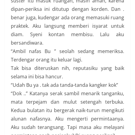
suster itu masuk ruangan, masih aman, karena
dipan-periksa ini ditutup dengan korden. Dan .
benar juga, kudengar ada orang memasuki ruang
praktek. Aku langsung memberi isyarat untuk
diam. Syeni kontan membisu. Lalu aku
bersandiwara.
“Ambil nafas Bu ” seolah sedang memeriksa.
Terdengar orang itu keluar lagi.
Tak bisa diteruskan nih, reputasiku yang baik
selama ini bisa hancur.
“Udah Bu ya . tak ada tanda-tanda kangker kok”
“Dok ..” Katanya serak sambil menarik tanganku,
mata terpejam dan mulut setengah terbuka.
Kedua bulatan itu bergerak naik-turun mengikuti
alunan nafasnya. Aku mengerti permintaanya.
Aku sudah terangsang. Tapi masa aku melayani