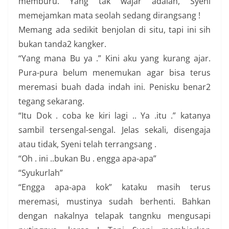
memburu. Yang tak wajar adalah, Syeni
memejamkan mata seolah sedang dirangsang !
Memang ada sedikit benjolan di situ, tapi ini sih
bukan tanda2 kangker.
“Yang mana Bu ya .” Kini aku yang kurang ajar.
Pura-pura belum menemukan agar bisa terus
meremasi buah dada indah ini. Penisku benar2
tegang sekarang.
“Itu Dok . coba ke kiri lagi .. Ya .itu .” katanya
sambil tersengal-sengal. Jelas sekali, disengaja
atau tidak, Syeni telah terrangsang .
“Oh . ini ..bukan Bu . engga apa-apa”
“Syukurlah”
“Engga apa-apa kok” kataku masih terus
meremasi, mustinya sudah berhenti. Bahkan
dengan nakalnya telapak tangnku mengusapi