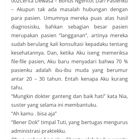
002Cerita Dewasa – Bonus Ngentot Dari Pasienku
– Akupun tak ada masalah hubungan dengan
para pasien. Umumnya mereka puas atas hasil
diagnosisku, bahkan sebagian besar pasien
merupakan pasien “langganan”, artinya mereka
sudah berulang kali konsultasi kepadaku tentang
kesehatannya. Dan, ketika Aku iseng memeriksa
file-file pasien, Aku baru menyadari bahwa 70 %
pasienku adalah ibu-ibu muda yang berumur
antar 20 – 30 tahun. Entah kenapa Aku kurang
tahu.
“Mungkin dokter ganteng dan baik hati” kata Nia,
suster yang selama ini membantuku.
“Ah kamu . bisa aja”
“Bener Dok” timpal Tuti, yang bertugas mengurus
administrasi praktekku.