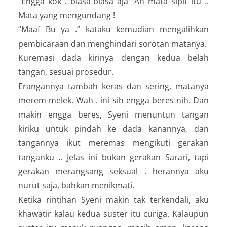
“Engga kok . biasa-biasa aja” Ah mata sipit itu ..
Mata yang mengundang !
“Maaf Bu ya .” kataku kemudian mengalihkan
pembicaraan dan menghindari sorotan matanya.
Kuremasi dada kirinya dengan kedua belah
tangan, sesuai prosedur.
Erangannya tambah keras dan sering, matanya
merem-melek. Wah . ini sih engga beres nih. Dan
makin engga beres, Syeni menuntun tangan
kiriku untuk pindah ke dada kanannya, dan
tangannya ikut meremas mengikuti gerakan
tanganku .. Jelas ini bukan gerakan Sarari, tapi
gerakan merangsang seksual . herannya aku
nurut saja, bahkan menikmati.
Ketika rintihan Syeni makin tak terkendali, aku
khawatir kalau kedua suster itu curiga. Kalaupun