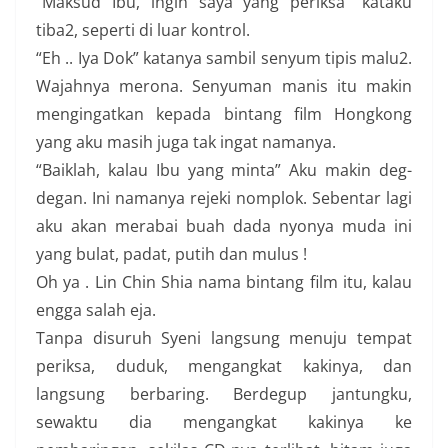
“Maksud Ibu, ingin saya yang periksa” kataku
tiba2, seperti di luar kontrol.
“Eh .. Iya Dok” katanya sambil senyum tipis malu2.
Wajahnya merona. Senyuman manis itu makin
mengingatkan kepada bintang film Hongkong
yang aku masih juga tak ingat namanya.
“Baiklah, kalau Ibu yang minta” Aku makin deg-
degan. Ini namanya rejeki nomplok. Sebentar lagi
aku akan merabai buah dada nyonya muda ini
yang bulat, padat, putih dan mulus !
Oh ya . Lin Chin Shia nama bintang film itu, kalau
engga salah eja.
Tanpa disuruh Syeni langsung menuju tempat
periksa, duduk, mengangkat kakinya, dan
langsung berbaring. Berdegup jantungku,
sewaktu dia mengangkat kakinya ke