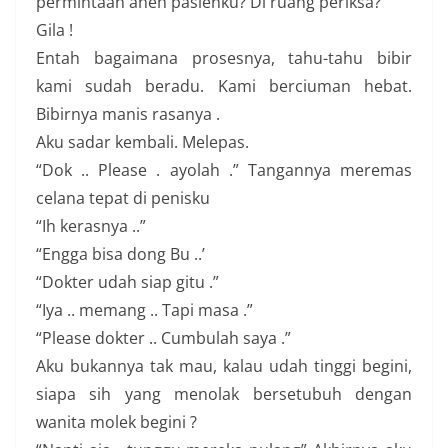
permintaan aneh pasienku? Di ruang periksa?
Gila !
Entah bagaimana prosesnya, tahu-tahu bibir
kami sudah beradu. Kami berciuman hebat.
Bibirnya manis rasanya .
Aku sadar kembali. Melepas.
“Dok .. Please . ayolah .” Tangannya meremas
celana tepat di penisku
“Ih kerasnya ..”
“Engga bisa dong Bu ..’
“Dokter udah siap gitu .”
“Iya .. memang .. Tapi masa .”
“Please dokter .. Cumbulah saya .”
Aku bukannya tak mau, kalau udah tinggi begini,
siapa sih yang menolak bersetubuh dengan
wanita molek begini ?