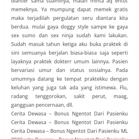
dianter sama suaminya, malah minta aq entot
memeknya. Ya mumpung dapat memek gratis
maka terjadilah pergulatan seru diantara kita
berdua. mulai gaya doggy style sampe ke gaya
sex sumo dan sex ninja sudah kami lakukan.
Sudah masuk tahun ketiga aku buka praktek di
sini semuanya berjalan biasa-biasa saja seperti
layaknya praktek dokterr umum lainnya. Pasien
bervariasi umur dan status sosialnya. Pada
umumnya datang ke tempat praktekku dengan
keluhan yang juga tak ada yang istimewa. Flu,
radang tenggorokan, sakit perut, maag,
gangguan pencernaan, dll.
Cerita Dewasa – Bonus Ngentot Dari Pasienku
Cerita Dewasa – Bonus Ngentot Dari Pasienku
Cerita Dewasa – Bonus Ngentot Dari Pasienku ML