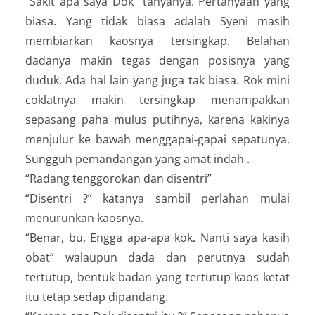
“Sakit apa saya Dok” tanyanya. Pertanyaan yang
biasa. Yang tidak biasa adalah Syeni masih
membiarkan kaosnya tersingkap. Belahan
dadanya makin tegas dengan posisnya yang
duduk. Ada hal lain yang juga tak biasa. Rok mini
coklatnya makin tersingkap menampakkan
sepasang paha mulus putihnya, karena kakinya
menjulur ke bawah menggapai-gapai sepatunya.
Sungguh pemandangan yang amat indah .
“Radang tenggorokan dan disentri”
“Disentri ?” katanya sambil perlahan mulai
menurunkan kaosnya.
“Benar, bu. Engga apa-apa kok. Nanti saya kasih
obat” walaupun dada dan perutnya sudah
tertutup, bentuk badan yang tertutup kaos ketat
itu tetap sedap dipandang.