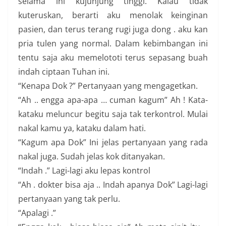
selama ini kujunjung tinggi. Kalau tidak
kuteruskan, berarti aku menolak keinginan
pasien, dan terus terang rugi juga dong . aku kan
pria tulen yang normal. Dalam kebimbangan ini
tentu saja aku memelototi terus sepasang buah
indah ciptaan Tuhan ini.
“Kenapa Dok ?” Pertanyaan yang mengagetkan.
“Ah .. engga apa-apa … cuman kagum” Ah ! Kata-
kataku meluncur begitu saja tak terkontrol. Mulai
nakal kamu ya, kataku dalam hati.
“Kagum apa Dok” Ini jelas pertanyaan yang rada
nakal juga. Sudah jelas kok ditanyakan.
“Indah .” Lagi-lagi aku lepas kontrol
“Ah . dokter bisa aja .. Indah apanya Dok” Lagi-lagi
pertanyaan yang tak perlu.
“Apalagi .”