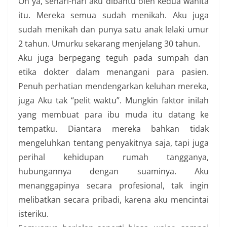
Oh ya, sehari-hari aku dibantu oleh kedua wanita
itu. Mereka semua sudah menikah. Aku juga
sudah menikah dan punya satu anak lelaki umur
2 tahun. Umurku sekarang menjelang 30 tahun.
Aku juga berpegang teguh pada sumpah dan
etika dokter dalam menangani para pasien.
Penuh perhatian mendengarkan keluhan mereka,
juga Aku tak “pelit waktu”. Mungkin faktor inilah
yang membuat para ibu muda itu datang ke
tempatku. Diantara mereka bahkan tidak
mengeluhkan tentang penyakitnya saja, tapi juga
perihal kehidupan rumah tangganya,
hubungannya dengan suaminya. Aku
menanggapinya secara profesional, tak ingin
melibatkan secara pribadi, karena aku mencintai
isteriku.