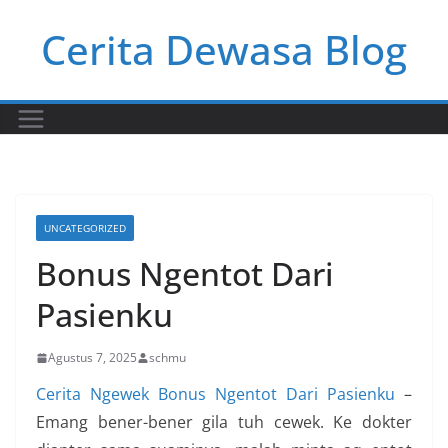
Skip
Cerita Dewasa Blog
to
content
UNCATEGORIZED
Bonus Ngentot Dari
Pasienku
Agustus 7, 2025
schmu
Cerita Ngewek Bonus Ngentot Dari Pasienku
–
Emang bener-bener gila tuh cewek. Ke dokter