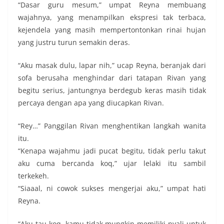
“Dasar guru mesum,” umpat Reyna membuang
wajahnya, yang menampilkan ekspresi tak terbaca,
kejendela yang masih mempertontonkan rinai hujan
yang justru turun semakin deras.
“Aku masak dulu, lapar nih,” ucap Reyna, beranjak dari
sofa berusaha menghindar dari tatapan Rivan yang
begitu serius, jantungnya berdegub keras masih tidak
percaya dengan apa yang diucapkan Rivan.
“Rey…” Panggilan Rivan menghentikan langkah wanita
itu.
“Kenapa wajahmu jadi pucat begitu, tidak perlu takut
aku cuma bercanda koq,” ujar lelaki itu sambil
terkekeh.
“Siaaal, ni cowok sukses mengerjai aku,” umpat hati
Reyna.
“Aku tau koq, kamu tidak mungkin memiliki nyali untuk