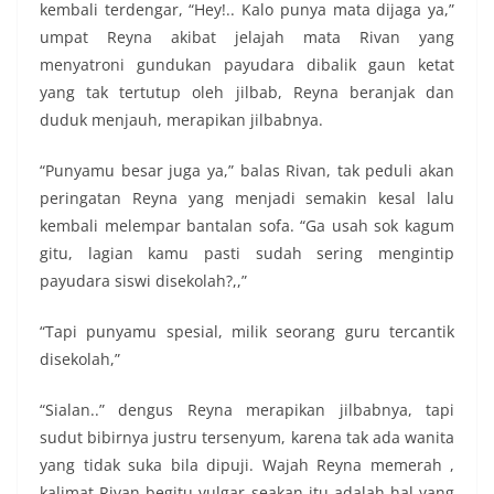
kembali terdengar, “Hey!.. Kalo punya mata dijaga ya,”
umpat Reyna akibat jelajah mata Rivan yang
menyatroni gundukan payudara dibalik gaun ketat
yang tak tertutup oleh jilbab, Reyna beranjak dan
duduk menjauh, merapikan jilbabnya.
“Punyamu besar juga ya,” balas Rivan, tak peduli akan
peringatan Reyna yang menjadi semakin kesal lalu
kembali melempar bantalan sofa. “Ga usah sok kagum
gitu, lagian kamu pasti sudah sering mengintip
payudara siswi disekolah?,,”
“Tapi punyamu spesial, milik seorang guru tercantik
disekolah,”
“Sialan..” dengus Reyna merapikan jilbabnya, tapi
sudut bibirnya justru tersenyum, karena tak ada wanita
yang tidak suka bila dipuji. Wajah Reyna memerah ,
kalimat Rivan begitu vulgar seakan itu adalah hal yang