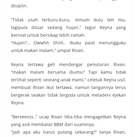
disiplin.
“Tidak usah terburu-buru, minum dulu teh mu,
lagipula diluar sedang hujan,” tegur Reyna yang
berniat untuk bersikap lebih ramah.
“Hujan?… Owwhh Shiiit.. Ibuku pasti menungguku
untuk makan malam,” umpat Rivan.
Reyna tertawa geli mendengar penuturan Rivan,
“makan malam bersama ibumu? Tapi kamu tidak
terlihat seperti seorang anak mami,” celetuk Reyna usil,
membuat Rivan ikut tertawa, namun tangannya terus
bergerak seakan tidak tergoda untuk meladeni ejekan
Reyna.
“Bereeesss..” ucap Rivan tiba-tiba mengagetkan Reyna
yang asik membalas BBM dari suaminya.
“Jadi apa aku harus pulang sekarang?” tanya Rivan,