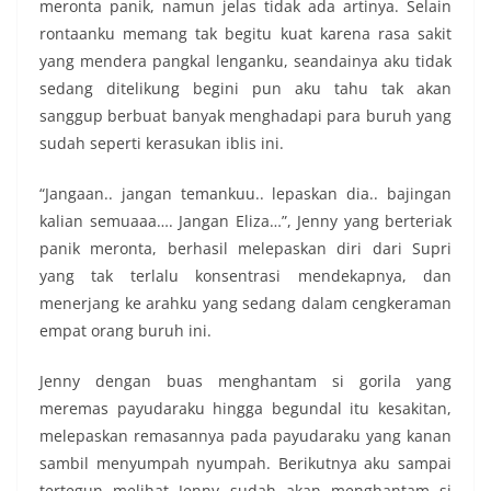
meronta panik, namun jelas tidak ada artinya. Selain
rontaanku memang tak begitu kuat karena rasa sakit
yang mendera pangkal lenganku, seandainya aku tidak
sedang ditelikung begini pun aku tahu tak akan
sanggup berbuat banyak menghadapi para buruh yang
sudah seperti kerasukan iblis ini.
“Jangaan.. jangan temankuu.. lepaskan dia.. bajingan
kalian semuaaa…. Jangan Eliza…”, Jenny yang berteriak
panik meronta, berhasil melepaskan diri dari Supri
yang tak terlalu konsentrasi mendekapnya, dan
menerjang ke arahku yang sedang dalam cengkeraman
empat orang buruh ini.
Jenny dengan buas menghantam si gorila yang
meremas payudaraku hingga begundal itu kesakitan,
melepaskan remasannya pada payudaraku yang kanan
sambil menyumpah nyumpah. Berikutnya aku sampai
tertegun melihat Jenny sudah akan menghantam si