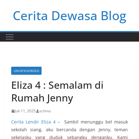
Skip
Cerita Dewasa Blog
to
content
UNCATEGORIZED
Eliza 4 : Semalam di
Rumah Jenny
Juli 11, 2025
schmu
Cerita Lendir Eliza 4
–
Sambil menunggu bel masuk
sekolah siang, aku bercanda dengan Jenny, teman
sekelasku yang duduk sebangku denganku. Kami