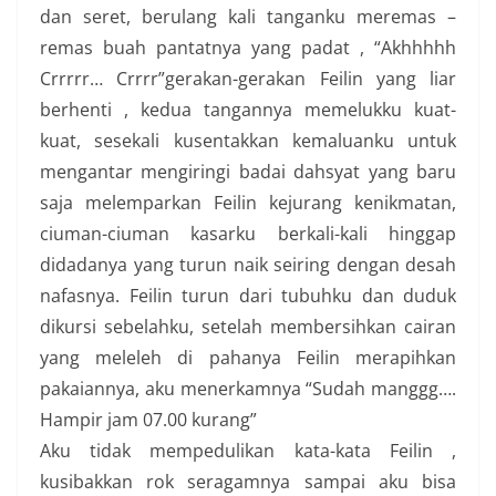
dan seret, berulang kali tanganku meremas –
remas buah pantatnya yang padat , “Akhhhhh
Crrrrr… Crrrr”gerakan-gerakan Feilin yang liar
berhenti , kedua tangannya memelukku kuat-
kuat, sesekali kusentakkan kemaluanku untuk
mengantar mengiringi badai dahsyat yang baru
saja melemparkan Feilin kejurang kenikmatan,
ciuman-ciuman kasarku berkali-kali hinggap
didadanya yang turun naik seiring dengan desah
nafasnya. Feilin turun dari tubuhku dan duduk
dikursi sebelahku, setelah membersihkan cairan
yang meleleh di pahanya Feilin merapihkan
pakaiannya, aku menerkamnya “Sudah manggg….
Hampir jam 07.00 kurang”
Aku tidak mempedulikan kata-kata Feilin ,
kusibakkan rok seragamnya sampai aku bisa