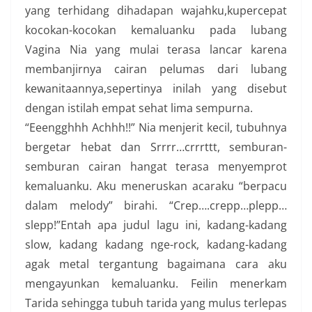
yang terhidang dihadapan wajahku,kupercepat
kocokan-kocokan kemaluanku pada lubang
Vagina Nia yang mulai terasa lancar karena
membanjirnya cairan pelumas dari lubang
kewanitaannya,sepertinya inilah yang disebut
dengan istilah empat sehat lima sempurna.
“Eeengghhh Achhh!!” Nia menjerit kecil, tubuhnya
bergetar hebat dan Srrrr…crrrttt, semburan-
semburan cairan hangat terasa menyemprot
kemaluanku. Aku meneruskan acaraku “berpacu
dalam melody” birahi. “Crep….crepp…plepp…
slepp!”Entah apa judul lagu ini, kadang-kadang
slow, kadang kadang nge-rock, kadang-kadang
agak metal tergantung bagaimana cara aku
mengayunkan kemaluanku. Feilin menerkam
Tarida sehingga tubuh tarida yang mulus terlepas