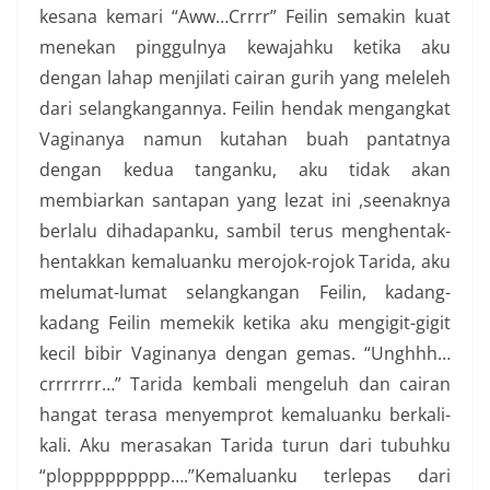
kesana kemari “Aww…Crrrr” Feilin semakin kuat
menekan pinggulnya kewajahku ketika aku
dengan lahap menjilati cairan gurih yang meleleh
dari selangkangannya. Feilin hendak mengangkat
Vaginanya namun kutahan buah pantatnya
dengan kedua tanganku, aku tidak akan
membiarkan santapan yang lezat ini ,seenaknya
berlalu dihadapanku, sambil terus menghentak-
hentakkan kemaluanku merojok-rojok Tarida, aku
melumat-lumat selangkangan Feilin, kadang-
kadang Feilin memekik ketika aku mengigit-gigit
kecil bibir Vaginanya dengan gemas. “Unghhh…
crrrrrrr…” Tarida kembali mengeluh dan cairan
hangat terasa menyemprot kemaluanku berkali-
kali. Aku merasakan Tarida turun dari tubuhku
“ploppppppppp….”Kemaluanku terlepas dari