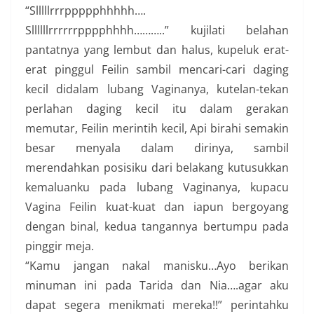
“Slllllrrrppppphhhhh….
Sllllllrrrrrrpppphhhh………..” kujilati belahan
pantatnya yang lembut dan halus, kupeluk erat-
erat pinggul Feilin sambil mencari-cari daging
kecil didalam lubang Vaginanya, kutelan-tekan
perlahan daging kecil itu dalam gerakan
memutar, Feilin merintih kecil, Api birahi semakin
besar menyala dalam dirinya, sambil
merendahkan posisiku dari belakang kutusukkan
kemaluanku pada lubang Vaginanya, kupacu
Vagina Feilin kuat-kuat dan iapun bergoyang
dengan binal, kedua tangannya bertumpu pada
pinggir meja.
“Kamu jangan nakal manisku…Ayo berikan
minuman ini pada Tarida dan Nia….agar aku
dapat segera menikmati mereka!!” perintahku