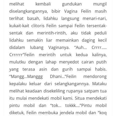
melihat kembali gundukan mungil
diselangkangannya, bibir Vagina Feilin masih
terlihat basah, lidahku langsung menari-nari,
kukait-kait clitoris Feilin sampai Feilin tersentak-
sentak dan merintih-rintih, aku tidak peduli
lidahku semakin liar memainkan daging kecil
didalam lubang Vaginanya. “Auh… Crrrr…..
Crrrrrr”Feilin merintih untuk kedua kalinya,
mulutku dengan lahap menyedot cairan putih
yang terasa asin dan gurih sampai habis.
“Mangg…Manggg Dhani…”Feilin mendorong
kepalaku keluar dari selangkangannya. Mataku
melihat keadaan disekeliling rupanya satpam tua
itu mulai mendekati mobil kami. Situa mendekati
pintu mobil dan “tok… tokkk….”Pintu mobil
diketuk, Feilin membuka jendela mobil dan “koq