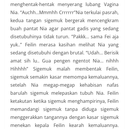
menghentak-hentak menyerang lubang Vagina
Nia. “Auchh…Mmmhh Crrrrrr”Nia terkulai pasrah,
kedua tangan sigemuk bergerak mencengkram
buah pantat Nia agar pantat gadis yang sedang
disetubuhinya tidak turun. ”Pakkk… sama Fei aja
yuk..” Feilin merasa kasihan melihat Nia yang
sedang disetubuhi dengan brutal. “Udah… Berisik
amat sih lu.. Gua pengen ngentot Nia… nihhh
Hihhhh” Sigemuk malah membentak Feilin,
sigemuk semakin kasar memompa kemaluannya,
setelah Nia megap-megap kehabisan nafas
barulah sigemuk melepaskan tubuh Nia. Feilin
ketakutan ketika sigemuk menghampirinya, Feilin
memandangi sigemuk tanpa diduga sigemuk
menggerakkan tangannya dengan kasar sigemuk
menekan kepala Feilin kearah kemaluannya.