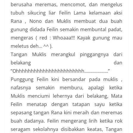
berusaha meremas, mencomot, dan mengelus
tubuh sikucing liar Feilin Lama kelamaan aksi
Rana , Nono dan Muklis membuat dua buah
gunung didada Feilin semakin membuntal padat,
mengeras ( red : Whoaaa!!! Kayak gunung mau
meletus deh… ^^ ).
Tangan Muklis merangkul pinggangnya dari
belakang dan
“Ohhhhhhhhhhhhhhhhhhhhhhh………………..”
Punggung Feilin kini bersandar pada muklis ,
nafasnya semakin memburu, apalagi ketika
Muklis menciumi lehernya dari belakang, Mata
Feilin menatap dengan tatapan sayu ketika
sepasang tangan Rana kini meraih dan meremas
buah dadanya. Feilin mengerang lirih ketika rok
seragam sekolahnya disibakkan keatas, Tangan