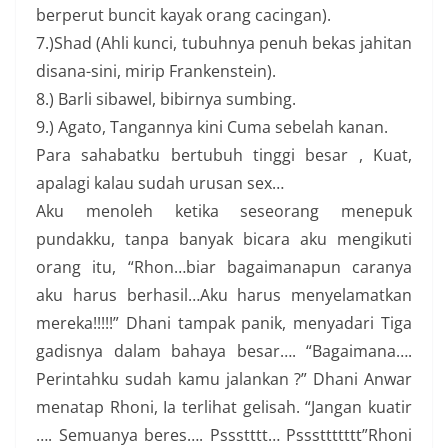
berperut buncit kayak orang cacingan).
7.)Shad (Ahli kunci, tubuhnya penuh bekas jahitan
disana-sini, mirip Frankenstein).
8.) Barli sibawel, bibirnya sumbing.
9.) Agato, Tangannya kini Cuma sebelah kanan.
Para sahabatku bertubuh tinggi besar , Kuat,
apalagi kalau sudah urusan sex…
Aku menoleh ketika seseorang menepuk
pundakku, tanpa banyak bicara aku mengikuti
orang itu, “Rhon…biar bagaimanapun caranya
aku harus berhasil…Aku harus menyelamatkan
mereka!!!!!” Dhani tampak panik, menyadari Tiga
gadisnya dalam bahaya besar…. “Bagaimana….
Perintahku sudah kamu jalankan ?” Dhani Anwar
menatap Rhoni, Ia terlihat gelisah. “Jangan kuatir
…. Semuanya beres…. Pssstttt… Psssttttttt”Rhoni