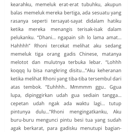
kearahku, memeluk erat-erat tubuhku, akupun
balas memeluk mereka bertiga, ada sesuatu yang
rasanya seperti tersayat-sayat didalam hatiku
ketika mereka menangis terisak-isak dalam
pelukanku. “Dhani… ngapain sih lo lama amat…
Hahhhh” Rhoni tercekat melihat aku sedang
memeluk tiga orang gadis Chinese, matanya
melotot dan mulutnya terbuka lebar. “Lohhh
koqqq lu bisa nangkring disitu…”Aku keheranan
ketika melihat Rhoni yang tiba-tiba tersembul dari
atas tembok. “Euhhhh.. Mmmmm ggu.. Ggua
lupa, dipinggirkan udah gua sediain tangga…
cepetan udah ngak ada waktu lagi… tutup
pintunya dulu…”Rhoni mengingatkanku, Aku
buru-buru mengunci pintu besi tua yang sudah
agak berkarat, para gadisku menutupi bagian-