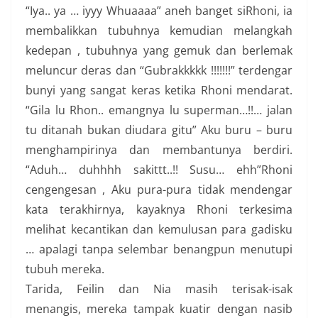
“Iya.. ya … iyyy Whuaaaa” aneh banget siRhoni, ia
membalikkan tubuhnya kemudian melangkah
kedepan , tubuhnya yang gemuk dan berlemak
meluncur deras dan “Gubrakkkkk !!!!!!!” terdengar
bunyi yang sangat keras ketika Rhoni mendarat.
“Gila lu Rhon.. emangnya lu superman…!!… jalan
tu ditanah bukan diudara gitu” Aku buru – buru
menghampirinya dan membantunya berdiri.
“Aduh… duhhhh sakittt..!! Susu… ehh”Rhoni
cengengesan , Aku pura-pura tidak mendengar
kata terakhirnya, kayaknya Rhoni terkesima
melihat kecantikan dan kemulusan para gadisku
… apalagi tanpa selembar benangpun menutupi
tubuh mereka.
Tarida, Feilin dan Nia masih terisak-isak
menangis, mereka tampak kuatir dengan nasib