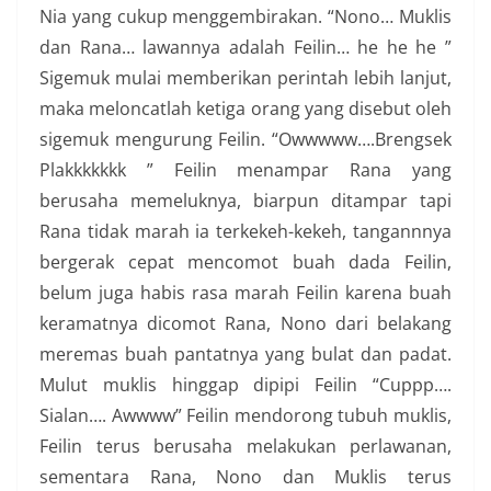
Nia yang cukup menggembirakan. “Nono… Muklis
dan Rana… lawannya adalah Feilin… he he he ”
Sigemuk mulai memberikan perintah lebih lanjut,
maka meloncatlah ketiga orang yang disebut oleh
sigemuk mengurung Feilin. “Owwwww….Brengsek
Plakkkkkkk ” Feilin menampar Rana yang
berusaha memeluknya, biarpun ditampar tapi
Rana tidak marah ia terkekeh-kekeh, tangannnya
bergerak cepat mencomot buah dada Feilin,
belum juga habis rasa marah Feilin karena buah
keramatnya dicomot Rana, Nono dari belakang
meremas buah pantatnya yang bulat dan padat.
Mulut muklis hinggap dipipi Feilin “Cuppp….
Sialan…. Awwww” Feilin mendorong tubuh muklis,
Feilin terus berusaha melakukan perlawanan,
sementara Rana, Nono dan Muklis terus