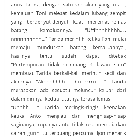
anus Tarida, dengan satu sentakan yang kuat ,
kemaluan Toni melesat kedalam lubang sempit
yang berdenyut-denyut kuat meremas-remas
batang kemaluannya. “Ufffhhhhhhhh…..
nnnnnnnnhh…” Tarida merintih ketika Toni mulai
memaju mundurkan batang kemaluannya.,
hasilnya tentu sudah dapat ditebak
“Pertempuran tidak seimbang 4 lawan satu”
membuat Tarida berkali-kali merintih kecil dan
akhirnya “Akhhhhhhh…. Crrrrrrrrrr ” Tarida
merasakan ada sesuatu meluncur keluar dari
dalam dirinya, kedua lututnya terasa lemas.
“Uhhhh…….” Tarida meringis-ringis keenakan
ketika Anto menjilati dan menghisap-hisap
vaginanya, rupanya anto tidak rela membiarkan
cairan gurih itu terbuang percuma. Ijon menarik