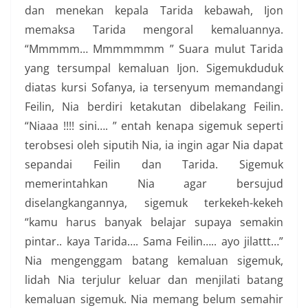
dan menekan kepala Tarida kebawah, Ijon
memaksa Tarida mengoral kemaluannya.
“Mmmmm… Mmmmmmm ” Suara mulut Tarida
yang tersumpal kemaluan Ijon. Sigemukduduk
diatas kursi Sofanya, ia tersenyum memandangi
Feilin, Nia berdiri ketakutan dibelakang Feilin.
“Niaaa !!!! sini…. ” entah kenapa sigemuk seperti
terobsesi oleh siputih Nia, ia ingin agar Nia dapat
sepandai Feilin dan Tarida. Sigemuk
memerintahkan Nia agar bersujud
diselangkangannya, sigemuk terkekeh-kekeh
“kamu harus banyak belajar supaya semakin
pintar.. kaya Tarida…. Sama Feilin….. ayo jilattt…”
Nia mengenggam batang kemaluan sigemuk,
lidah Nia terjulur keluar dan menjilati batang
kemaluan sigemuk. Nia memang belum semahir