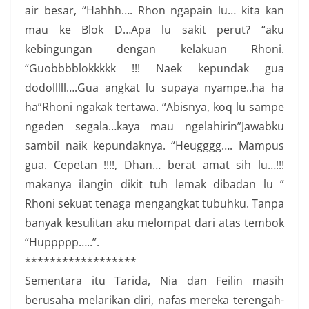
air besar, “Hahhh…. Rhon ngapain lu… kita kan
mau ke Blok D…Apa lu sakit perut? “aku
kebingungan dengan kelakuan Rhoni.
“Guobbbblokkkkk !!! Naek kepundak gua
dodolllll….Gua angkat lu supaya nyampe..ha ha
ha”Rhoni ngakak tertawa. “Abisnya, koq lu sampe
ngeden segala…kaya mau ngelahirin”Jawabku
sambil naik kepundaknya. “Heugggg…. Mampus
gua. Cepetan !!!!, Dhan… berat amat sih lu…!!!
makanya ilangin dikit tuh lemak dibadan lu ”
Rhoni sekuat tenaga mengangkat tubuhku. Tanpa
banyak kesulitan aku melompat dari atas tembok
“Huppppp…..”.
******************
Sementara itu Tarida, Nia dan Feilin masih
berusaha melarikan diri, nafas mereka terengah-