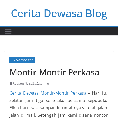
Skip
Cerita Dewasa Blog
to
content
UNCATEGORIZED
Montir-Montir Perkasa
Agustus 9, 2025
schmu
Cerita Dewasa Montir-Montir Perkasa
– Hari itu,
sekitar jam tiga sore aku bersama sepupuku,
Ellen baru saja sampai di rumahnya setelah jalan-
jalan di mall. Setengah jam kami disana nonton