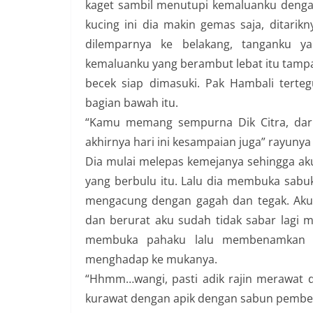
kaget sambil menutupi kemaluanku dengan
kucing ini dia makin gemas saja, ditarikn
dilemparnya ke belakang, tanganku y
kemaluanku yang berambut lebat itu tampa
becek siap dimasuki. Pak Hambali tert
bagian bawah itu.
“Kamu memang sempurna Dik Citra, dar
akhirnya hari ini kesampaian juga” rayunya
Dia mulai melepas kemejanya sehingga ak
yang berbulu itu. Lalu dia membuka sabuk
mengacung dengan gagah dan tegak. Aku 
dan berurat aku sudah tidak sabar lagi
membuka pahaku lalu membenamkan ke
menghadap ke mukanya.
“Hhmm…wangi, pasti adik rajin merawat 
kurawat dengan apik dengan sabun pember