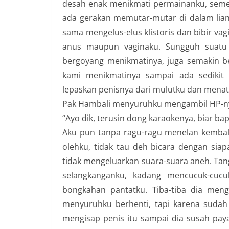
desah enak menikmati permainanku, semen
ada gerakan memutar-mutar di dalam liang v
sama mengelus-elus klistoris dan bibir vagi
anus maupun vaginaku. Sungguh suatu s
bergoyang menikmatinya, juga semakin 
kami menikmatinya sampai ada sedikit
lepaskan penisnya dari mulutku dan mena
Pak Hambali menyuruhku mengambil HP-nya 
“Ayo dik, terusin dong karaokenya, biar b
Aku pun tanpa ragu-ragu menelan kembali
olehku, tidak tau deh bicara dengan siap
tidak mengeluarkan suara-suara aneh. Tan
selangkanganku, kadang mencucuk-cuc
bongkahan pantatku. Tiba-tiba dia men
menyuruhku berhenti, tapi karena suda
mengisap penis itu sampai dia susah pa