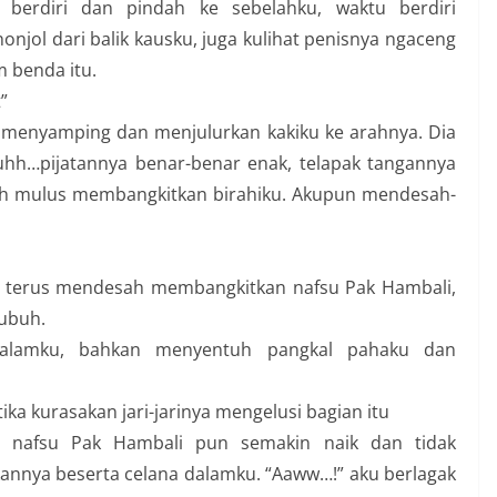
 berdiri dan pindah ke sebelahku, waktu berdiri
njol dari balik kausku, juga kulihat penisnya ngaceng
 benda itu.
”
 menyamping dan menjulurkan kakiku ke arahnya. Dia
uhh…pijatannya benar-benar enak, telapak tangannya
tih mulus membangkitkan birahiku. Akupun mendesah-
u terus mendesah membangkitkan nafsu Pak Hambali,
tubuh.
alamku, bahkan menyentuh pangkal pahaku dan
ika kurasakan jari-jarinya mengelusi bagian itu
a nafsu Pak Hambali pun semakin naik dan tidak
kannya beserta celana dalamku. “Aaww…!” aku berlagak