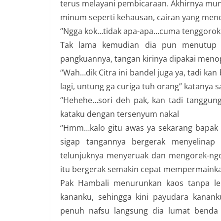
terus melayani pembicaraan. Akhirnya munc
minum seperti kehausan, cairan yang menemp
“Ngga kok…tidak apa-apa…cuma tenggorokka
Tak lama kemudian dia pun menutup 
pangkuannya, tangan kirinya dipakai men
“Wah…dik Citra ini bandel juga ya, tadi ka
lagi, untung ga curiga tuh orang” katanya 
“Hehehe…sori deh pak, kan tadi tanggung
kataku dengan tersenyum nakal
“Hmm…kalo gitu awas ya sekarang bapak ba
sigap tangannya bergerak menyelinap 
telunjuknya menyeruak dan mengorek-ngore
itu bergerak semakin cepat mempermainka
Pak Hambali menurunkan kaos tanpa le
kananku, sehingga kini payudara kanank
penuh nafsu langsung dia lumat benda i