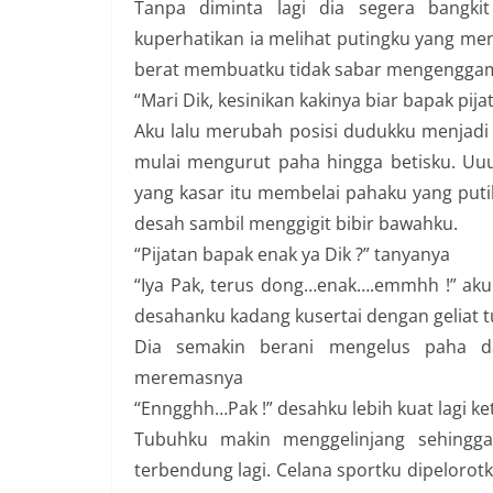
Tanpa diminta lagi dia segera bangkit
kuperhatikan ia melihat putingku yang meno
berat membuatku tidak sabar mengenggam
“Mari Dik, kesinikan kakinya biar bapak pijat
Aku lalu merubah posisi dudukku menjadi
mulai mengurut paha hingga betisku. Uu
yang kasar itu membelai pahaku yang pu
desah sambil menggigit bibir bawahku.
“Pijatan bapak enak ya Dik ?” tanyanya
“Iya Pak, terus dong…enak….emmhh !” ak
desahanku kadang kusertai dengan geliat 
Dia semakin berani mengelus paha d
meremasnya
“Enngghh…Pak !” desahku lebih kuat lagi ket
Tubuhku makin menggelinjang sehingg
terbendung lagi. Celana sportku dipelorot