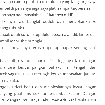
ratlah cairan putih itu di mulutku yang langsung saya
el di penisnya juga saya jilati sampai tak bersisa.
n saya ada masalah dikit” katanya di HP
HP nya, lalu bangkit duduk dan menaikkanku ke
opang tubuhku.
n bapak udah suruh stop dulu, eee…malah dibikin keluar
sambil mencubit putingku
 makannya saya terusin aja, tapi bapak seneng kan”
las bikin kamu keluar nih” seringainya, lalu dengan
diantara kedua pangkal pahaku. Jari tengah dan
k vaginaku, aku meringis ketika merasakan jari-jari
n nafsuku.
nganku dari bahu dan meloloskannya lewat lengan
u yang putih montok itu tersembul keluar. Dengan
tu dengan mulutnya. Aku menjerit kecil waktu dia