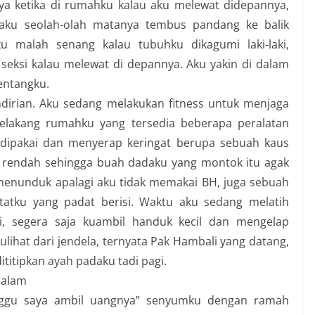
nya ketika di rumahku kalau aku melewat didepannya,
adaku seolah-olah matanya tembus pandang ke balik
ku malah senang kalau tubuhku dikagumi laki-laki,
eksi kalau melewat di depannya. Aku yakin di dalam
tentangku.
dirian. Aku sedang melakukan fitness untuk menjaga
elakang rumahku yang tersedia beberapa peralatan
 dipakai dan menyerap keringat berupa sebuah kaus
 rendah sehingga buah dadaku yang montok itu agak
menunduk apalagi aku tidak memakai BH, juga sebuah
atku yang padat berisi. Waktu aku sedang melatih
yi, segera saja kuambil handuk kecil dan mengelap
Kulihat dari jendela, ternyata Pak Hambali yang datang,
ititipkan ayah padaku tadi pagi.
dalam
unggu saya ambil uangnya” senyumku dengan ramah