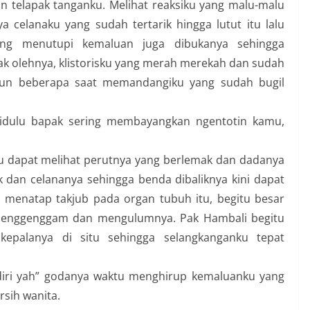
 telapak tanganku. Melihat reaksiku yang malu-malu
ya celanaku yang sudah tertarik hingga lutut itu lalu
ang menutupi kemaluan juga dibukanya sehingga
k olehnya, klistorisku yang merah merekah dan sudah
egun beberapa saat memandangiku yang sudah bugil
idulu bapak sering membayangkan ngentotin kamu,
u dapat melihat perutnya yang berlemak dan dadanya
 dan celananya sehingga benda dibaliknya kini dapat
menatap takjub pada organ tubuh itu, begitu besar
 menggenggam dan mengulumnya. Pak Hambali begitu
palanya di situ sehingga selangkanganku tepat
diri yah” godanya waktu menghirup kemaluanku yang
sih wanita.