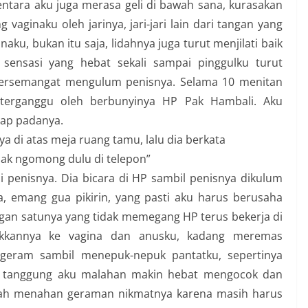
tara aku juga merasa geli di bawah sana, kurasakan
aginaku oleh jarinya, jari-jari lain dari tangan yang
naku, bukan itu saja, lidahnya juga turut menjilati baik
ensasi yang hebat sekali sampai pinggulku turut
bersemangat mengulum penisnya. Selama 10 menitan
 terganggu oleh berbunyinya HP Pak Hambali. Aku
tap padanya.
di atas meja ruang tamu, lalu dia berkata
apak ngomong dulu di telepon”
 penisnya. Dia bicara di HP sambil penisnya dikulum
a, emang gua pikirin, yang pasti aku harus berusaha
gan satunya yang tidak memegang HP terus bekerja di
ukkannya ke vagina dan anusku, kadang meremas
ggeram sambil menepuk-nepuk pantatku, sepertinya
h tanggung aku malahan makin hebat mengocok dan
yah menahan geraman nikmatnya karena masih harus