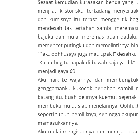
Sesaat kemudian kurasakan benda yang l
menjilati klistorisku, terkadang menyerua
dan kumisnya itu terasa menggelitik ba
mendesah tak tertahan sambil meremas
bajuku dan mulai meremas buah dadaku, j
memencet putingku dan memelintirnya hin
“Pak…oohh..saya juga mau…pak !” desahku t
“Kalau begitu bapak di bawah saja ya dik”
menjadi gaya 69
Aku naik ke wajahnya dan membungkukk
genggamanku kukocok perlahan sambil me
batang itu, buah pelirnya kuemut sejenak, 
membuka mulut siap menelannya. Oohh…ba
seperti tubuh pemiliknya, sehingga akup
mamasukkannya.
Aku mulai mengisapnya dan memijati bua