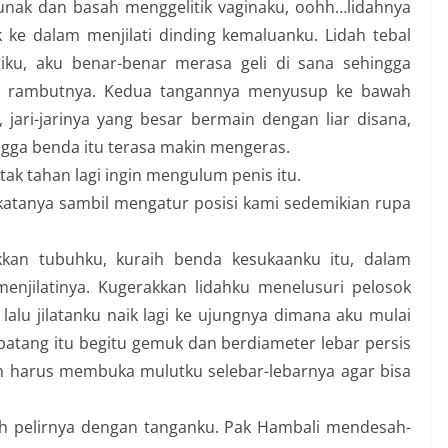
unak dan basah menggelitik vaginaku, oohh…lidahnya
k ke dalam menjilati dinding kemaluanku. Lidah tebal
giku, aku benar-benar merasa geli di sana sehingga
i rambutnya. Kedua tangannya menyusup ke bawah
ari-jarinya yang besar bermain dengan liar disana,
gga benda itu terasa makin mengeras.
ak tahan lagi ingin mengulum penis itu.
 katanya sambil mengatur posisi kami sedemikian rupa
an tubuhku, kuraih benda kesukaanku itu, dalam
njilatinya. Kugerakkan lidahku menelusuri pelosok
lalu jilatanku naik lagi ke ujungnya dimana aku mulai
tang itu begitu gemuk dan berdiameter lebar persis
un harus membuka mulutku selebar-lebarnya agar bisa
h pelirnya dengan tanganku. Pak Hambali mendesah-