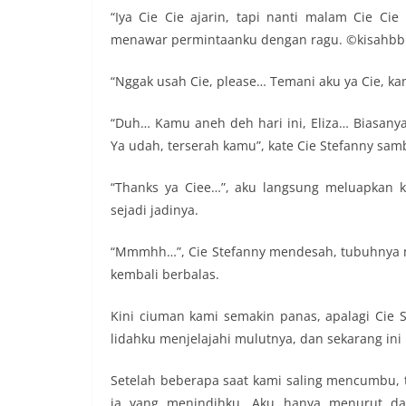
“Iya Cie Cie ajarin, tapi nanti malam Cie Ci
menawar permintaanku dengan ragu. ©kisahbb
“Nggak usah Cie, please… Temani aku ya Cie, ka
“Duh… Kamu aneh deh hari ini, Eliza… Biasanya
Ya udah, terserah kamu”, kate Cie Stefanny samb
“Thanks ya Ciee…”, aku langsung meluapkan 
sejadi jadinya.
“Mmmhh…”, Cie Stefanny mendesah, tubuhnya 
kembali berbalas.
Kini ciuman kami semakin panas, apalagi Cie
lidahku menjelajahi mulutnya, dan sekarang ini
Setelah beberapa saat kami saling mencumbu, t
ia yang menindihku. Aku hanya menurut 