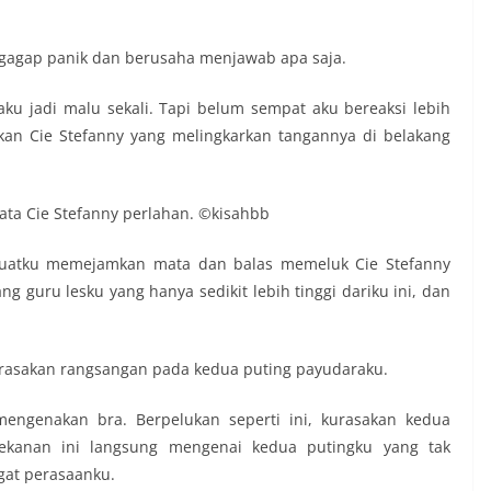
tergagap panik dan berusaha menjawab apa saja.
ku jadi malu sekali. Tapi belum sempat aku bereaksi lebih
ukan Cie Stefanny yang melingkarkan tangannya di belakang
 kata Cie Stefanny perlahan. ©kisahbb
buatku memejamkan mata dan balas memeluk Cie Stefanny
g guru lesku yang hanya sedikit lebih tinggi dariku ini, dan
 kurasakan rangsangan pada kedua puting payudaraku.
mengenakan bra. Berpelukan seperti ini, kurasakan kedua
tekanan ini langsung mengenai kedua putingku yang tak
ngat perasaanku.