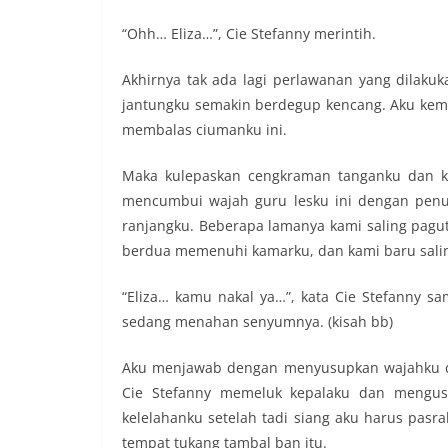
“Ohh… Eliza…”, Cie Stefanny merintih.
Akhirnya tak ada lagi perlawanan yang dilaku
jantungku semakin berdegup kencang. Aku kemba
membalas ciumanku ini.
Maka kulepaskan cengkraman tanganku dan kai
mencumbui wajah guru lesku ini dengan penu
ranjangku. Beberapa lamanya kami saling pagu
berdua memenuhi kamarku, dan kami baru salin
“Eliza… kamu nakal ya…”, kata Cie Stefanny sa
sedang menahan senyumnya. (kisah bb)
Aku menjawab dengan menyusupkan wajahku di 
Cie Stefanny memeluk kepalaku dan mengusa
kelelahanku setelah tadi siang aku harus pas
tempat tukang tambal ban itu.