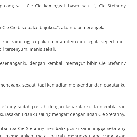
e pulang ya… Cie Cie kan nggak bawa baju…”, Cie Stefanny
n Cie Cie bisa pakai bajuku…”, aku mulai merengek.
 kan kamu nggak pakai minta ditemanin segala seperti ini…
il tersenyum, manis sekali.
kesenanganku dengan kembali memagut bibir Cie Stefanny
menegang sesaat, tapi kemudian mengendur dan pagutanku
 Stefanny sudah pasrah dengan kenakalanku. Ia membiarkan
 kurasakan lidahku saling mengait dengan lidah Cie Stefanny.
iba tiba Cie Stefanny membalik posisi kami hingga sekarang
dan memejamkan mata, pasrah menunggu apa yang akan