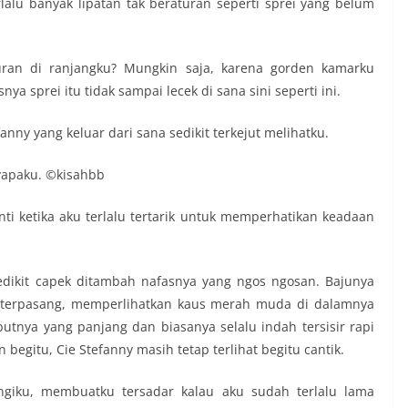
lalu banyak lipatan tak beraturan seperti sprei yang belum
uran di ranjangku? Mungkin saja, karena gorden kamarku
nya sprei itu tidak sampai lecek di sana sini seperti ini.
fanny yang keluar dari sana sedikit terkejut melihatku.
nyapaku. ©kisahbb
henti ketika aku terlalu tertarik untuk memperhatikan keadaan
dikit capek ditambah nafasnya yang ngos ngosan. Bajunya
ak terpasang, memperlihatkan kaus merah muda di dalamnya
tnya yang panjang dan biasanya selalu indah tersisir rapi
 begitu, Cie Stefanny masih tetap terlihat begitu cantik.
angiku, membuatku tersadar kalau aku sudah terlalu lama