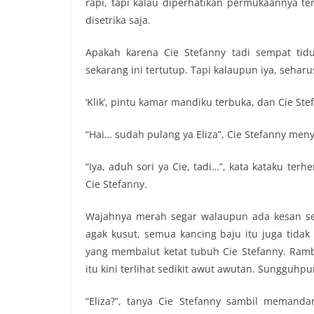
rapi, tapi kalau diperhatikan permukaannya ter
disetrika saja.
Apakah karena Cie Stefanny tadi sempat tid
sekarang ini tertutup. Tapi kalaupun iya, seharus
‘Klik’, pintu kamar mandiku terbuka, dan Cie Ste
“Hai… sudah pulang ya Eliza”, Cie Stefanny me
“Iya, aduh sori ya Cie, tadi…”, kata kataku ter
Cie Stefanny.
Wajahnya merah segar walaupun ada kesan se
agak kusut, semua kancing baju itu juga tid
yang membalut ketat tubuh Cie Stefanny. Rambu
itu kini terlihat sedikit awut awutan. Sungguhpun
“Eliza?”, tanya Cie Stefanny sambil memand