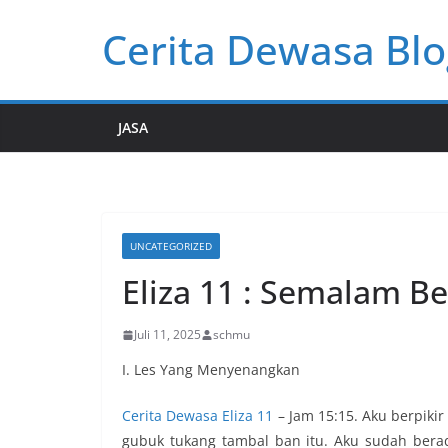
Skip
Cerita Dewasa Blo
to
content
JASA
UNCATEGORIZED
Eliza 11 : Semalam B
Juli 11, 2025
schmu
I. Les Yang Menyenangkan
Cerita Dewasa Eliza 11
–
Jam 15:15. Aku berpikir
gubuk tukang tambal ban itu. Aku sudah ber