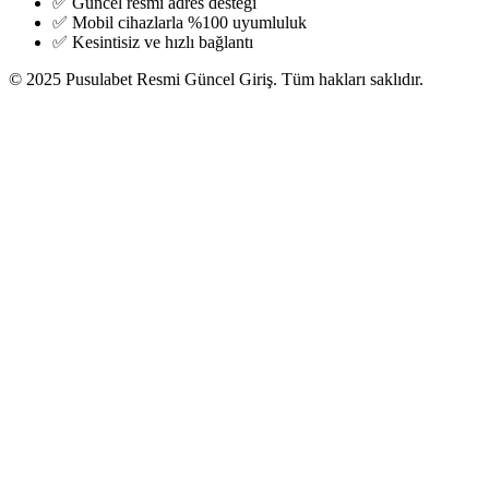
✅ Güncel resmi adres desteği
✅ Mobil cihazlarla %100 uyumluluk
✅ Kesintisiz ve hızlı bağlantı
© 2025 Pusulabet Resmi Güncel Giriş. Tüm hakları saklıdır.