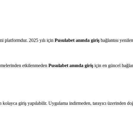
smi platformdur. 2025 yılı için
Pusulabet anında giriş
bağlantısı yenilenm
lemelerinden etkilenmeden
Pusulabet anında giriş
için en güncel bağlant
n kolayca giriş yapılabilir. Uygulama indirmeden, tarayıcı üzerinden do