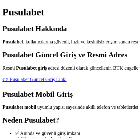
Pusulabet
Pusulabet Hakkında
Pusulabet
, kullanıcılarına güvenli, hızlı ve kesintisiz erişim sunan re
Pusulabet Güncel Giriş ve Resmi Adres
Resmi
Pusulabet giriş
adresi düzenli olarak güncellenir. BTK engel
👉 Pusulabet Güncel Giriş Linki
Pusulabet Mobil Giriş
Pusulabet mobil
uyumlu yapısı sayesinde akıllı telefon ve tabletlerde
Neden Pusulabet?
✅ Anında ve güvenli giriş imkanı