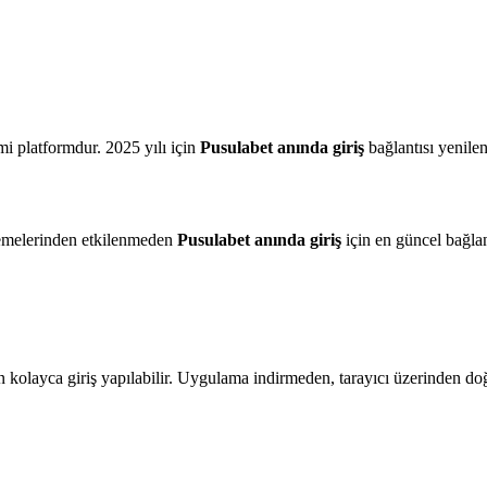
smi platformdur. 2025 yılı için
Pusulabet anında giriş
bağlantısı yenilenm
lemelerinden etkilenmeden
Pusulabet anında giriş
için en güncel bağlant
n kolayca giriş yapılabilir. Uygulama indirmeden, tarayıcı üzerinden do